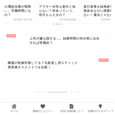
ラサー女性も意外と知
直行直帰＆始発終電で出
昼休みの電話当番が
ない？有休っていつ、
張命令なのに残業代が出
の了解…。労働時間
日もらえるの？
ない！違法じゃない？
らないの？
2019年6月8日
2019年11月24日
2019年7
上司が嫌な顔する…。始業時間の何分前に出社
すれば常識的？
職場の乾燥対策してる？化粧直し用スティック
美容液オススメ２つを比較！
人気記事ランキング
ホーム
職場がしんどい！
女性の初転職って？
在職中のスキルアップ