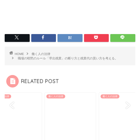
HOME
働く人の法律
職場の暗黙のルール「早出残業」の断り方と残業代の貰い方を考える。
RELATED POST
く人の法律
働く人の法律
働く人の法律