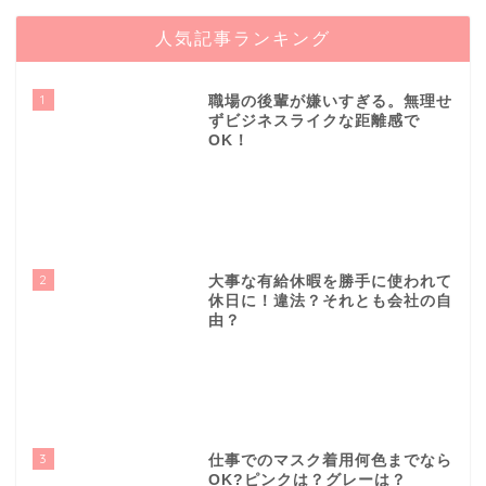
人気記事ランキング
1
職場の後輩が嫌いすぎる。無理せ
ずビジネスライクな距離感で
OK！
2
大事な有給休暇を勝手に使われて
休日に！違法？それとも会社の自
由？
3
仕事でのマスク着用何色までなら
OK?ピンクは？グレーは？