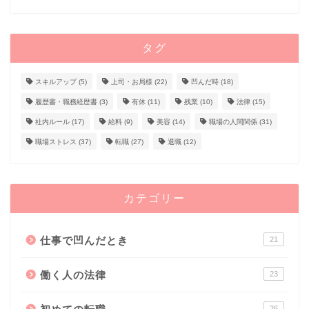
タグ
スキルアップ
(5)
上司・お局様
(22)
凹んだ時
(18)
履歴書・職務経歴書
(3)
有休
(11)
残業
(10)
法律
(15)
社内ルール
(17)
給料
(9)
美容
(14)
職場の人間関係
(31)
職場ストレス
(37)
転職
(27)
退職
(12)
カテゴリー
仕事で凹んだとき
21
働く人の法律
23
26