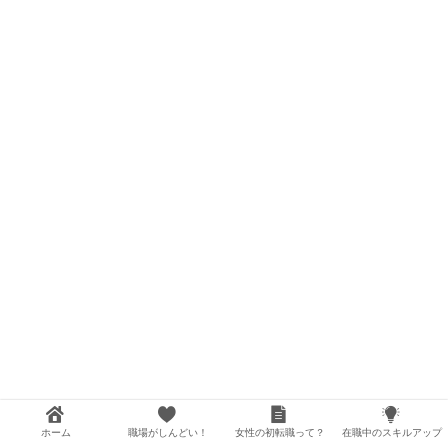
ホーム
職場がしんどい！
女性の初転職って？
在職中のスキルアップ