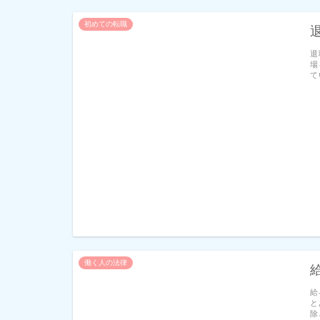
初めての転職
退
場
て
働く人の法律
給
と
除