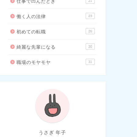
仕事で凹んだとき
21
働く人の法律
23
初めての転職
26
綺麗な先輩になる
20
職場のモヤモヤ
31
うさぎ 年子