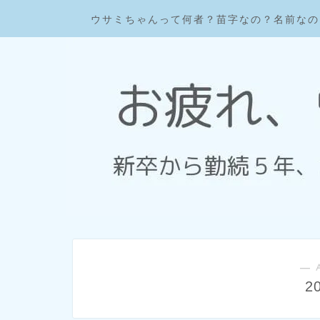
ウサミちゃんって何者？苗字なの？名前なの
― 
2