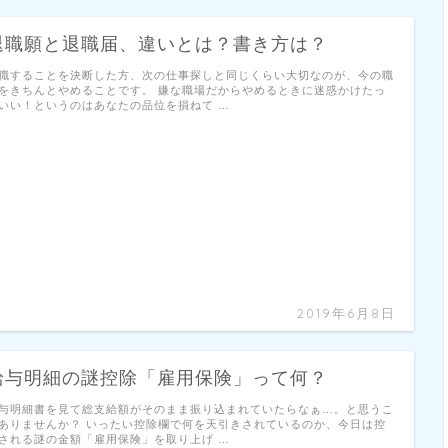
退職願と退職届、違いとは？書き方は？
職することを決断した方、次の仕事探しと同じくらい大切なのが、今の職
をきちんとやめることです。 嫌な職場だからやめるときに迷惑かけたっ
いい！というのはあなたの品位を損ねて …
2019年6月8日
給与明細の謎控除「雇用保険」って何？
与明細書を見て総支給額がそのまま振り込まれていたらなぁ…。と思うこ
ありませんか？ いったい控除欄で何を天引きされているのか、今日は控
される謎の金額「雇用保険」を取り上げ …