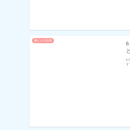
働く人の法律
6
す