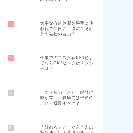
大事な有給休暇を勝手に使
2
われて休日に！違法？それ
とも会社の自由？
仕事でのマスク着用何色ま
3
でならOK?ピンクは？グレ
ーは？
上司からの「お前」呼びに
4
腹が立つ。職場では普通の
ことで我慢すべき？
「辞める」とすぐ言う人の
5
対処法とは？退職をチラつ