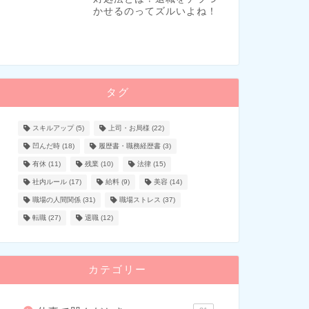
かせるのってズルいよね！
タグ
スキルアップ
(5)
上司・お局様
(22)
凹んだ時
(18)
履歴書・職務経歴書
(3)
有休
(11)
残業
(10)
法律
(15)
社内ルール
(17)
給料
(9)
美容
(14)
職場の人間関係
(31)
職場ストレス
(37)
転職
(27)
退職
(12)
カテゴリー