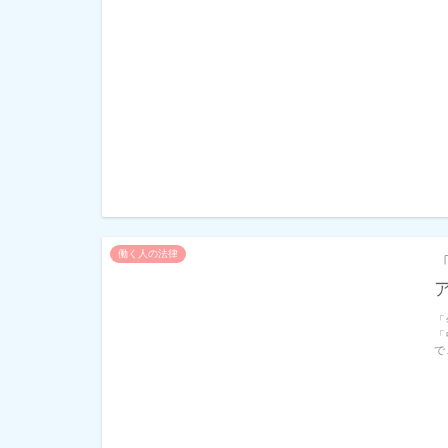
働く人の法律
「
「
で